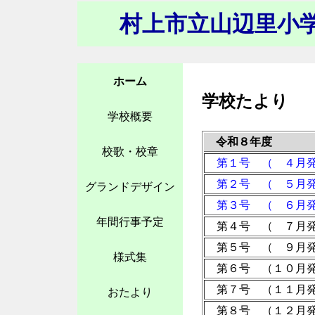
村上市立山辺里小
ホーム
学校たより
学校概要
令和８年度
校歌・校章
第１号 （ ４月
第２号 （ ５月
グランドデザイン
第３号 （ ６月
年間行事予定
第４号 （ ７月
第５号 （ ９月
様式集
第６号 （１０月
第７号 （１１月
おたより
第８号 （１２月